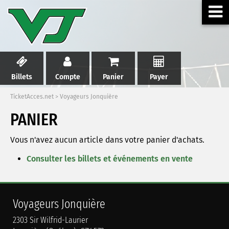
Billets
Compte
Panier
Payer
TicketAcces.net
>
Voyageurs Jonquière
PANIER
Vous n'avez aucun article dans votre panier d'achats.
Consulter les billets et événements en vente
Voyageurs Jonquière
2303 Sir Wilfrid-Laurier