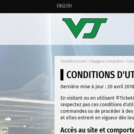
ENGLISH
TicketAcces.net
>
Voyageurs Jonquière
>
Cond
CONDITIONS D'UT
Dernière mise à jour : 20 avril 201
En visitant ou en utilisant ©Ticket
respectez pas ces conditions d'util
commandes ou de procéder à des ac
et elles entrent en vigueur dès l
Accès au site et comport