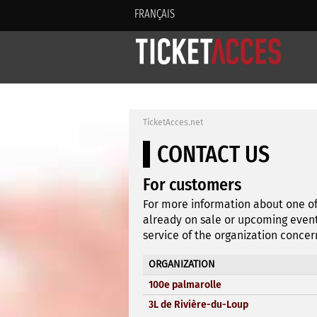
FRANÇAIS
TicketAcces.net
CONTACT US
For customers
For more information about one of
already on sale or upcoming event
service of the organization concer
ORGANIZATION
100e palmarolle
3L de Rivière-du-Loup