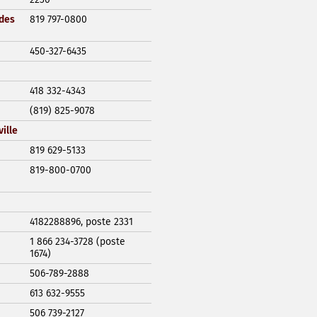
 des
819 797-0800
450-327-6435
418 332-4343
(819) 825-9078
ille
819 629-5133
819-800-0700
4182288896, poste 2331
1 866 234-3728 (poste
1674)
506-789-2888
613 632-9555
506 739-2127