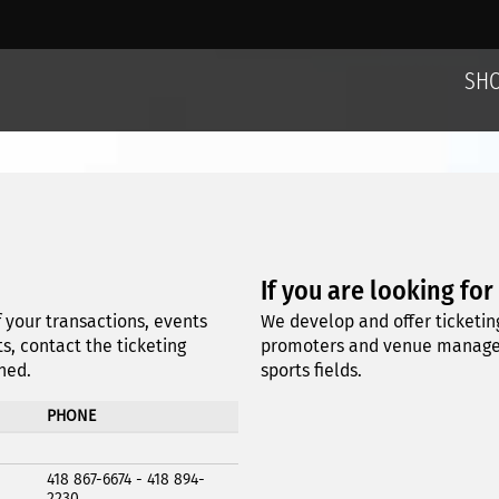
SH
If you are looking for
 your transactions, events
We develop and offer ticketing
s, contact the ticketing
promoters and venue managers
ned.
sports fields.
PHONE
418 867-6674 - 418 894-
2230