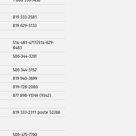
1 888 336-7438
819 333-2581
819 629-5133
514-481-4711|514-629-
8483
506-344-3261
506 344-3152
819 940-3699
819-728-2080
877 898-YEHA (9342)
819 333-2311 poste 52266
/
506-475-7760