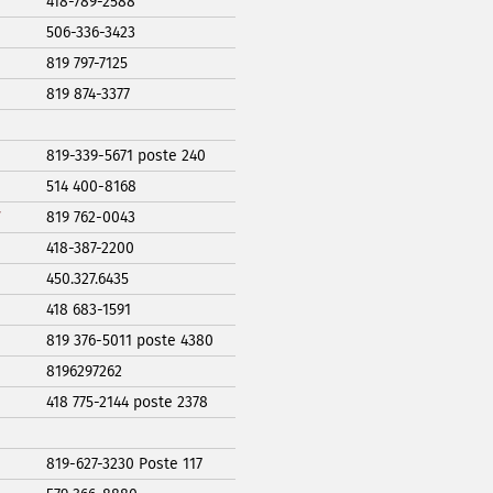
418-789-2588
506-336-3423
819 797-7125
819 874-3377
819-339-5671 poste 240
514 400-8168
819 762-0043
418-387-2200
450.327.6435
418 683-1591
819 376-5011 poste 4380
8196297262
418 775-2144 poste 2378
819-627-3230 Poste 117