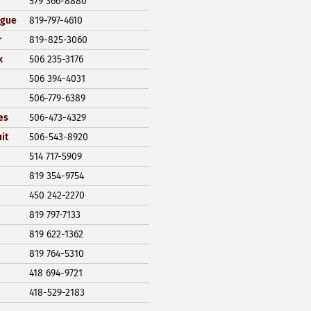
579 366-8880
ngue
819-797-4610
r
819-825-3060
x
506 235-3176
506 394-4031
506-779-6389
es
506-473-4329
it
506-543-8920
514 717-5909
819 354-9754
450 242-2270
819 797-7133
819 622-1362
819 764-5310
418 694-9721
418-529-2183